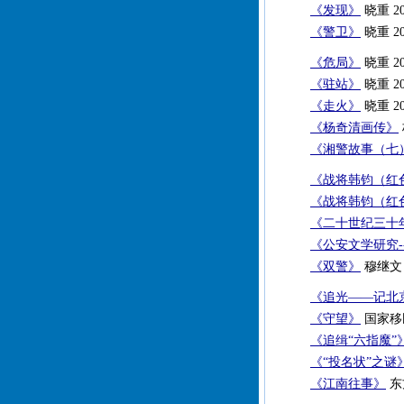
《发现》
晓重 2
《警卫》
晓重 2
《危局》
晓重 2
《驻站》
晓重 2
《走火》
晓重 2
《杨奇清画传》
《湘警故事（七
《战将韩钧（红
《战将韩钧（红
《二十世纪三十
《公安文学研究-
《双警》
穆继文
《追光——记北
《守望》
国家移民
《追缉“六指魔”
《“投名状”之谜
《江南往事》
东