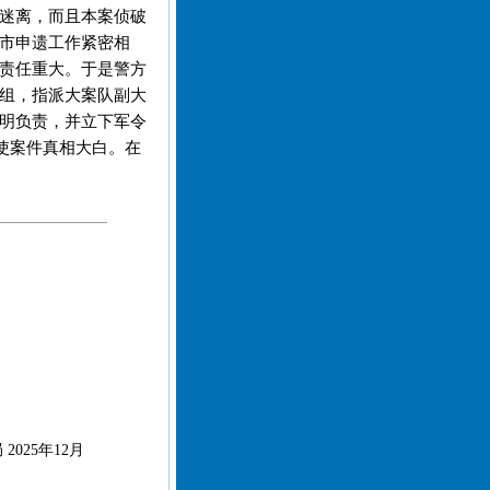
迷离，而且本案侦破
市申遗工作紧密相
责任重大。于是警方
组，指派大案队副大
明负责，并立下军令
使案件真相大白。在
025年12月