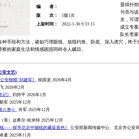
显得扑朔
编 者：
与否与该
版 次：
1版1次
关，可谓
上架时间：
2022-1-30 9:33:15
成立专案
队长李家
各种手段和方法，诸如巧埋眼线、放线钓鱼、卧底、深入虎穴，终于
警察的家庭生活和情感困惑同样令人瞩目。
公安文艺)
“公安楷模”邱建军》
侯国龙 2026年4月
 2026年2月
笔记》
刘持平 2026年1月
军 2025年12月
第八卷)》
肖军 2025年12月
（美）达希尔·哈米特 2025年12月
轴线——探寻北京中轴线的藏蓝底色》
公安部新闻传媒中心、北京市公安局 2
童 2025年11月