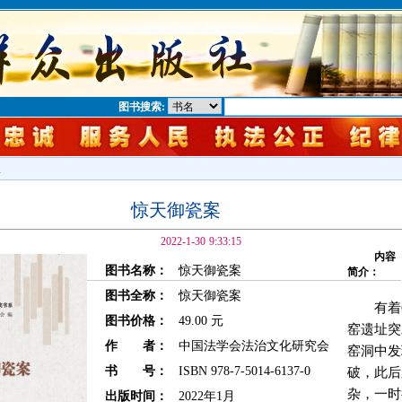
图书搜索:
息
惊天御瓷案
2022-1-30 9:33:15
内容
图书名称：
惊天御瓷案
简介：
图书全称：
惊天御瓷案
有着
图书价格：
49.00 元
窑遗址突
作 者：
中国法学会法治文化研究会
窑洞中发
书 号：
ISBN 978-7-5014-6137-0
破，此后
杂，一时
出版时间：
2022年1月