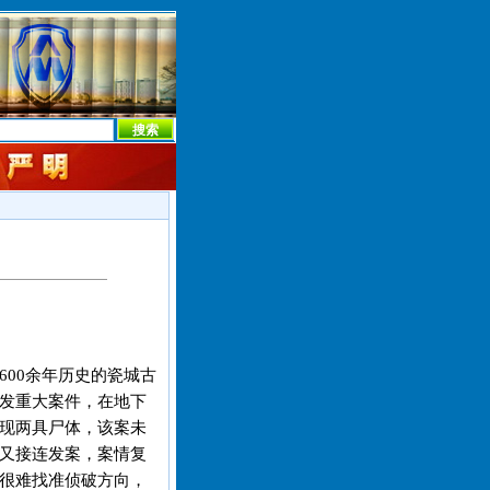
本社首页
本社简介
新闻中心
本社概况
机构设置
600余年历史的瓷城古
发重大案件，在地下
现两具尸体，该案未
又接连发案，案情复
很难找准侦破方向，