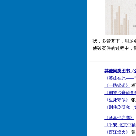
状，多管齐下，用尽
侦破案件的过程中，
其他同类图书 (
《英雄在此——
《一路铿锵》
程飞
《刑警沙舟侦查
《生死守候》
张新
《刑侦剧研究（
《马耳他之鹰》
《平安·北京中
《西江烽火》
黄卓