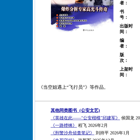
者：
书
号：
出版时
间：
编
者：
版
次：
上架时
间：
《当空姐遇上“飞行员”》等作品。
其他同类图书 (公安文艺)
《英雄在此——“公安楷模”邱建军》
侯国龙 20
《一路铿锵》
程飞 2026年2月
《刑警沙舟侦查笔记》
刘持平 2026年1月