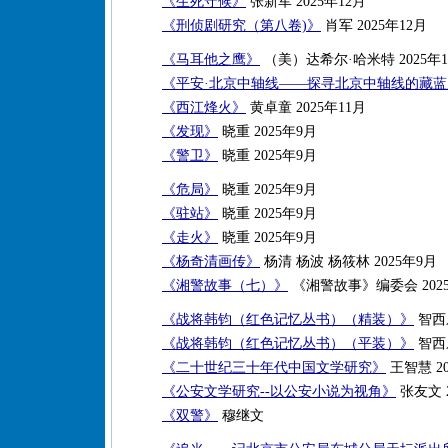
《生死守候》
张新军 2025年12月
《刑侦剧研究（第八卷)》
肖军 2025年12月
《马耳他之鹰》
（美）达希尔·哈米特 2025年1
《平安·北京中轴线——探寻北京中轴线的藏
《西江烽火》
黄卓童 2025年11月
《发现》
晓重 2025年9月
《警卫》
晓重 2025年9月
《危局》
晓重 2025年9月
《驻站》
晓重 2025年9月
《走火》
晓重 2025年9月
《杨奇清画传》
杨清 杨波 杨筱林 2025年9月
《湘警故事（七）》
《湘警故事》编委会 202
《战将韩钧（红色记忆丛书）（精装）》
智西乐
《战将韩钧（红色记忆丛书）（平装）》
智西乐
《二十世纪三十年代中国文学研究》
王智慧 20
《公安文学研究--以公安小说为视角》
张友文 2
《双警》
穆继文