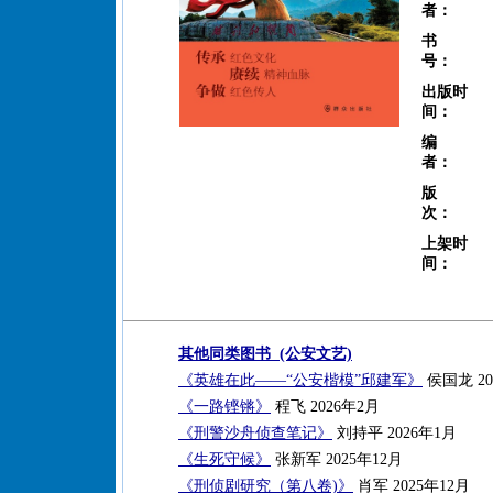
者：
书
号：
出版时
间：
编
者：
版
次：
上架时
间：
其他同类图书 (公安文艺)
《英雄在此——“公安楷模”邱建军》
侯国龙 20
《一路铿锵》
程飞 2026年2月
《刑警沙舟侦查笔记》
刘持平 2026年1月
《生死守候》
张新军 2025年12月
《刑侦剧研究（第八卷)》
肖军 2025年12月