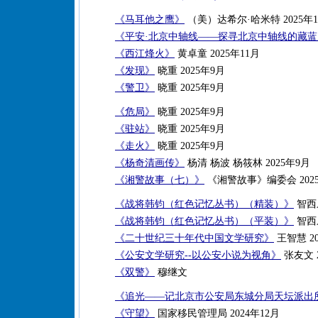
《马耳他之鹰》
（美）达希尔·哈米特 2025年1
《平安·北京中轴线——探寻北京中轴线的藏
《西江烽火》
黄卓童 2025年11月
《发现》
晓重 2025年9月
《警卫》
晓重 2025年9月
《危局》
晓重 2025年9月
《驻站》
晓重 2025年9月
《走火》
晓重 2025年9月
《杨奇清画传》
杨清 杨波 杨筱林 2025年9月
《湘警故事（七）》
《湘警故事》编委会 202
《战将韩钧（红色记忆丛书）（精装）》
智西乐
《战将韩钧（红色记忆丛书）（平装）》
智西乐
《二十世纪三十年代中国文学研究》
王智慧 20
《公安文学研究--以公安小说为视角》
张友文 2
《双警》
穆继文
《追光——记北京市公安局东城分局天坛派出
《守望》
国家移民管理局 2024年12月