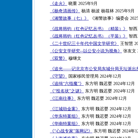
《走火》
晓重 2025年9月
《杨奇清画传》
杨清 杨波 杨筱林 2025年9月
《湘警故事（七）》
《湘警故事》编委会 202
《战将韩钧（红色记忆丛书）（精装）》
智西乐
《战将韩钧（红色记忆丛书）（平装）》
智西乐
《二十世纪三十年代中国文学研究》
王智慧 20
《公安文学研究--以公安小说为视角》
张友文 2
《双警》
穆继文
《追光——记北京市公安局东城分局天坛派出
《守望》
国家移民管理局 2024年12月
《追缉“六指魔”》
东方明 魏迟婴 2024年12月
《“投名状”之谜》
东方明 魏迟婴 2024年12月
《江南往事》
东方明 魏迟婴 2024年12月
《江城劫金案》
东方明 魏迟婴 2024年12月
《华东特案组》
东方明 魏迟婴 2024年12月
《华南特案组》
东方明 魏迟婴 2024年12月
《“心战专家”落网记》
东方明 魏迟婴 2024年1