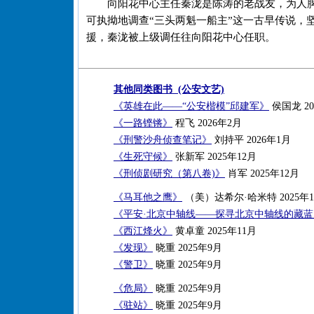
向阳花中心主任秦泷是陈涛的老战友，为人
可执拗地调查“三头两魁一船主”这一古早传说，
援，秦泷被上级调任往向阳花中心任职。
其他同类图书 (公安文艺)
《英雄在此——“公安楷模”邱建军》
侯国龙 20
《一路铿锵》
程飞 2026年2月
《刑警沙舟侦查笔记》
刘持平 2026年1月
《生死守候》
张新军 2025年12月
《刑侦剧研究（第八卷)》
肖军 2025年12月
《马耳他之鹰》
（美）达希尔·哈米特 2025年1
《平安·北京中轴线——探寻北京中轴线的藏
《西江烽火》
黄卓童 2025年11月
《发现》
晓重 2025年9月
《警卫》
晓重 2025年9月
《危局》
晓重 2025年9月
《驻站》
晓重 2025年9月