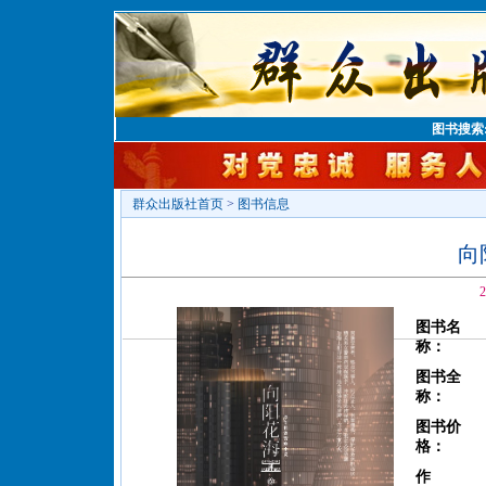
图书搜索
群众出版社首页
>
图书信息
向
2
图书名
称：
图书全
称：
图书价
格：
作