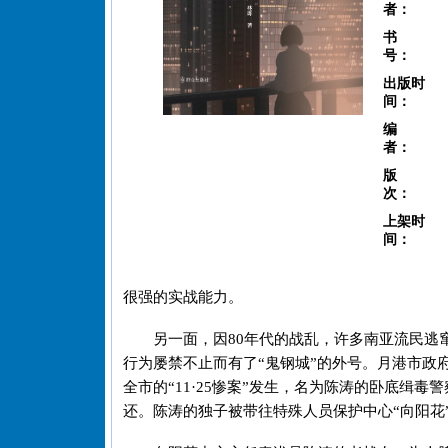
者：
书
号：
出版时
间：
编
者：
版
次：
上架时
间：
很强的实战能力。
另一面，因80年代的战乱，许多南亚流民逃
行为屡禁不止而有了“鬼钢城”的外号。月港市政
全市的“11·25惨案”发生，名为陈涛的卧底缉
还。陈涛的独子被带往特殊人员保护中心“向阳花”