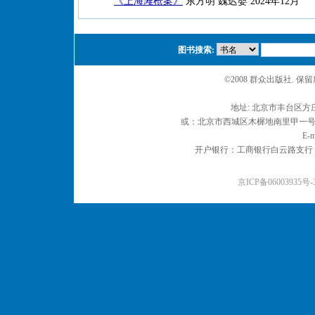
《上海滩枪案》
东方明 魏迟婴 2024年12月
图书搜索:
©2008 群众出版社. 
地址: 北京市丰台区方庄
或：北京市西城区木樨地南里甲一号 邮编
E-m
开户银行：工商银行白云路支行 户名：
京ICP备06003935号-