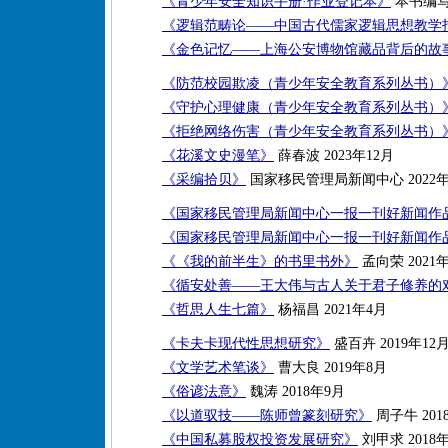
《青少年安全知识手册·作业登记本》
本书编写组
《逻辑范畴论——中国古代儒家逻辑思想教学
《金色记忆——上海公安博物馆藏品背后的故
《防范校园欺凌（青少年安全教育系列丛书）
《守护心理健康（青少年安全教育系列丛书）
《拒绝网络伤害（青少年安全教育系列丛书）
《花溪文史漫笔》
薛春波 2023年12月
《采编拾贝》
国家移民管理局新闻中心 2022年
《国家移民管理局新闻中心一报一刊好新闻作品集
《国家移民管理局新闻中心一报一刊好新闻作品集
《《我的前半生》的书里书外》
孟向荣 2021年
《循安处善——王大伟与古人关于君子修养的
《哲思人生七篇》
杨福昌 2021年4月
《卡夫卡现代性思想研究》
盛百卉 2019年12
《文学艺术笔谈》
曹大良 2019年8月
《俗谚法意》
魏涛 2018年9月
《以道驭技——陈师曾篆刻研究》
周子牛 201
《中国私募股权投资发展研究》
刘甲求 2018