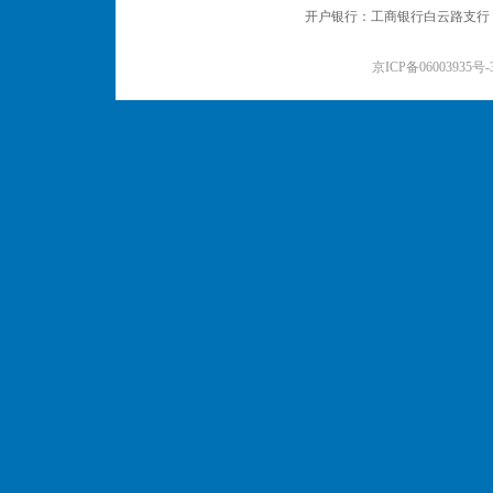
开户银行：工商银行白云路支行 户名：
京ICP备06003935号-