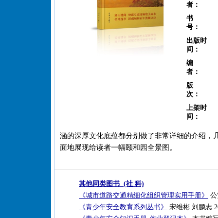
者：
书
号：
出版时
间：
编
者：
版
次：
上架时
间：
涵的深厚文化底蕴都分别做了非常详细的介绍，
面地展现给读者一幅颐和园全景图。
其他同类图书 (社 科)
《城市道路交通精细化组织管理实用手册》
公
《青少年安全教育系列丛书》
宋维彬 刘鹏志 2