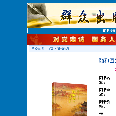
图书搜索
群众出版社首页
>
图书信息
颐和园
图书名
称：
图书全
称：
图书价
格：
作