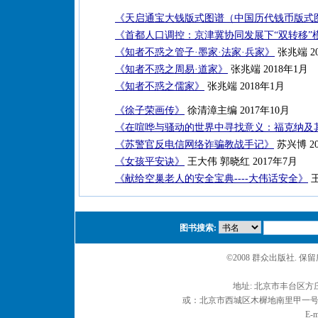
《天启通宝大钱版式图谱（中国历代钱币版式
《首都人口调控：京津冀协同发展下“双转移”
《知者不惑之管子·墨家·法家·兵家》
张兆端 2
《知者不惑之周易·道家》
张兆端 2018年1月
《知者不惑之儒家》
张兆端 2018年1月
《徐子荣画传》
徐清漳主编 2017年10月
《在喧哗与骚动的世界中寻找意义：福克纳及
《苏警官反电信网络诈骗教战手记》
苏兴博 20
《女孩平安诀》
王大伟 郭晓红 2017年7月
《献给空巢老人的安全宝典----大伟话安全》
王
图书搜索:
©2008 群众出版社. 
地址: 北京市丰台区方庄
或：北京市西城区木樨地南里甲一号 邮编
E-m