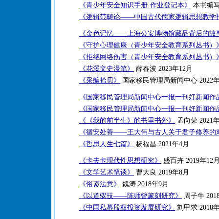
《青少年安全知识手册·作业登记本》
本书编写组
《逻辑范畴论——中国古代儒家逻辑思想教学
《金色记忆——上海公安博物馆藏品背后的故
《守护心理健康（青少年安全教育系列丛书）
《拒绝网络伤害（青少年安全教育系列丛书）
《花溪文史漫笔》
薛春波 2023年12月
《采编拾贝》
国家移民管理局新闻中心 2022年
《国家移民管理局新闻中心一报一刊好新闻作品集
《国家移民管理局新闻中心一报一刊好新闻作品集
《《我的前半生》的书里书外》
孟向荣 2021年
《循安处善——王大伟与古人关于君子修养的
《哲思人生七篇》
杨福昌 2021年4月
《卡夫卡现代性思想研究》
盛百卉 2019年12
《文学艺术笔谈》
曹大良 2019年8月
《俗谚法意》
魏涛 2018年9月
《以道驭技——陈师曾篆刻研究》
周子牛 201
《中国私募股权投资发展研究》
刘甲求 2018