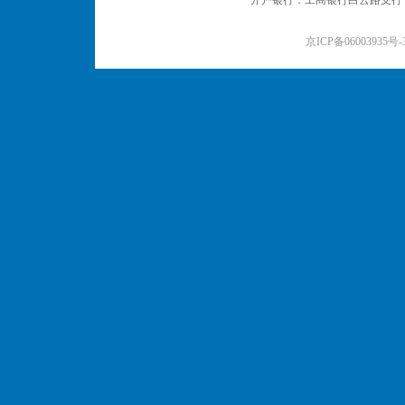
开户银行：工商银行白云路支行 户名：
京ICP备06003935号-