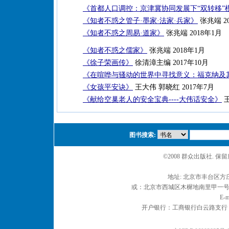
《首都人口调控：京津冀协同发展下“双转移”
《知者不惑之管子·墨家·法家·兵家》
张兆端 2
《知者不惑之周易·道家》
张兆端 2018年1月
《知者不惑之儒家》
张兆端 2018年1月
《徐子荣画传》
徐清漳主编 2017年10月
《在喧哗与骚动的世界中寻找意义：福克纳及
《女孩平安诀》
王大伟 郭晓红 2017年7月
《献给空巢老人的安全宝典----大伟话安全》
王
图书搜索:
©2008 群众出版社. 
地址: 北京市丰台区方庄
或：北京市西城区木樨地南里甲一号 邮编
E-m
开户银行：工商银行白云路支行 户名：