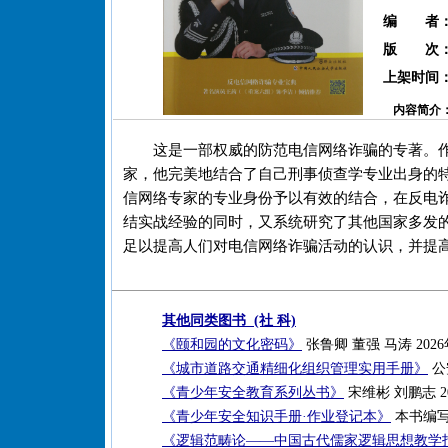
编 者
版 次
上架时间
内容简介
这是一部权威的防范电信网络诈骗的专著。
家，他完美地结合了自己刑事侦查学专业出身的
信网络专家的专业身份予以有效的结合，在反电
结实战经验的同时，又系统研究了其他国家多发
足以提高人们对电信网络诈骗活动的认识，并提
其他同类图书 (社 科)
《颐和园的文化密码》
张鲁卿 董强 马涛 2026
《城市道路交通精细化组织管理实用手册》
公
《青少年安全教育系列丛书》
宋维彬 刘鹏志 2
《青少年安全知识手册·作业登记本》
本书编写组
《逻辑范畴论——中国古代儒家逻辑思想教学