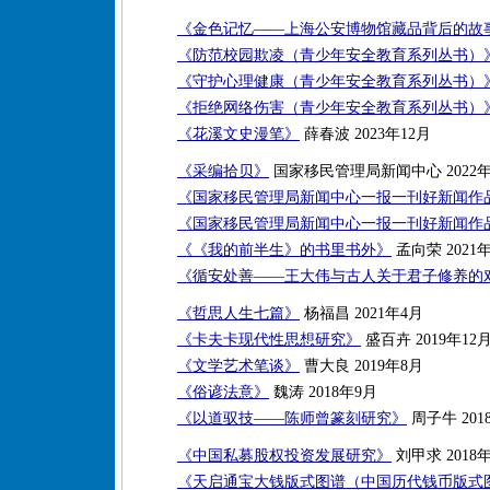
《金色记忆——上海公安博物馆藏品背后的故
《防范校园欺凌（青少年安全教育系列丛书）
《守护心理健康（青少年安全教育系列丛书）
《拒绝网络伤害（青少年安全教育系列丛书）
《花溪文史漫笔》
薛春波 2023年12月
《采编拾贝》
国家移民管理局新闻中心 2022年
《国家移民管理局新闻中心一报一刊好新闻作品集
《国家移民管理局新闻中心一报一刊好新闻作品集
《《我的前半生》的书里书外》
孟向荣 2021年
《循安处善——王大伟与古人关于君子修养的
《哲思人生七篇》
杨福昌 2021年4月
《卡夫卡现代性思想研究》
盛百卉 2019年12
《文学艺术笔谈》
曹大良 2019年8月
《俗谚法意》
魏涛 2018年9月
《以道驭技——陈师曾篆刻研究》
周子牛 201
《中国私募股权投资发展研究》
刘甲求 2018
《天启通宝大钱版式图谱（中国历代钱币版式