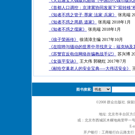
《天启通宝大钱版式图谱（中国历代钱币版式
《首都人口调控：京津冀协同发展下“双转移”
《知者不惑之管子·墨家·法家·兵家》
张兆端 2
《知者不惑之周易·道家》
张兆端 2018年1月
《知者不惑之儒家》
张兆端 2018年1月
《徐子荣画传》
徐清漳主编 2017年10月
《在喧哗与骚动的世界中寻找意义：福克纳及
《苏警官反电信网络诈骗教战手记》
苏兴博 20
《女孩平安诀》
王大伟 郭晓红 2017年7月
《献给空巢老人的安全宝典----大伟话安全》
王
图书搜索:
©2008 群众出版社. 
地址: 北京市丰台区方庄
或：北京市西城区木樨地南里甲一号 邮编
E-m
开户银行：工商银行白云路支行 户名：