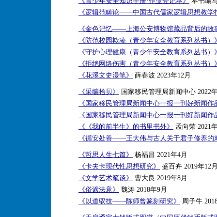
《青少年安全知识手册·作业登记本》
本书编写组
《逻辑范畴论——中国古代儒家逻辑思想教学
《金色记忆——上海公安博物馆藏品背后的故
《防范校园欺凌（青少年安全教育系列丛书）
《守护心理健康（青少年安全教育系列丛书）
《拒绝网络伤害（青少年安全教育系列丛书）
《花溪文史漫笔》
薛春波 2023年12月
《采编拾贝》
国家移民管理局新闻中心 2022年
《国家移民管理局新闻中心一报一刊好新闻作品集
《国家移民管理局新闻中心一报一刊好新闻作品集
《《我的前半生》的书里书外》
孟向荣 2021年
《循安处善——王大伟与古人关于君子修养的
《哲思人生七篇》
杨福昌 2021年4月
《卡夫卡现代性思想研究》
盛百卉 2019年12
《文学艺术笔谈》
曹大良 2019年8月
《俗谚法意》
魏涛 2018年9月
《以道驭技——陈师曾篆刻研究》
周子牛 201