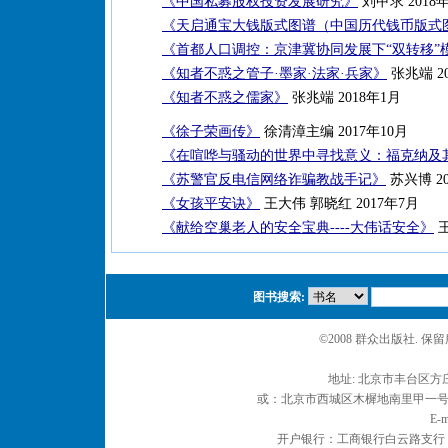
《中国私募股权投资发展研究》
刘甲求 2018
《天启通宝大钱版式图谱（中国历代钱币版式
《首都人口调控：京津冀协同发展下“双转移”
《知者不惑之管子·墨家·法家·兵家》
张兆端 2
《知者不惑之儒家》
张兆端 2018年1月
《徐子荣画传》
徐清漳主编 2017年10月
《在喧哗与骚动的世界中寻找意义：福克纳及
《苏警官反电信网络诈骗教战手记》
苏兴博 20
《女孩平安诀》
王大伟 郭晓红 2017年7月
《献给空巢老人的安全宝典----大伟话安全》
王
图书搜索:
©2008 群众出版社. 
地址: 北京市丰台区方庄
或：北京市西城区木樨地南里甲一号 邮编
E-m
开户银行：工商银行白云路支行 户名：