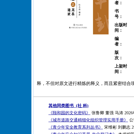
者：
书
号：
出版时
间：
编
者：
版
次：
上架时
间：
释，不但对原文进行精炼的释义，而且紧密结合
其他同类图书 (社 科)
《颐和园的文化密码》
张鲁卿 董强 马涛 2026
《城市道路交通精细化组织管理实用手册》
公
《青少年安全教育系列丛书》
宋维彬 刘鹏志 2