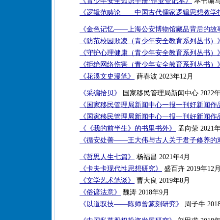
《青少年安全知识手册·作业登记本》
本书编写组
《逻辑范畴论——中国古代儒家逻辑思想教学
《金色记忆——上海公安博物馆藏品背后的故
《防范校园欺凌（青少年安全教育系列丛书）
《守护心理健康（青少年安全教育系列丛书）
《拒绝网络伤害（青少年安全教育系列丛书）
《花溪文史漫笔》
薛春波 2023年12月
《采编拾贝》
国家移民管理局新闻中心 2022年
《国家移民管理局新闻中心一报一刊好新闻作品集
《国家移民管理局新闻中心一报一刊好新闻作品集
《《我的前半生》的书里书外》
孟向荣 2021年
《循安处善——王大伟与古人关于君子修养的
《哲思人生七篇》
杨福昌 2021年4月
《卡夫卡现代性思想研究》
盛百卉 2019年12
《文学艺术笔谈》
曹大良 2019年8月
《俗谚法意》
魏涛 2018年9月
《以道驭技——陈师曾篆刻研究》
周子牛 201