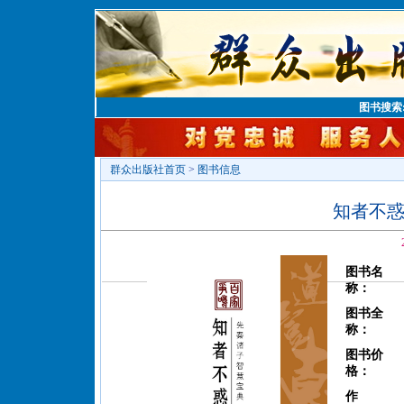
图书搜索
群众出版社首页
>
图书信息
知者不惑
图书名
称：
图书全
称：
图书价
格：
作