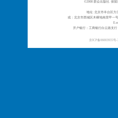
©2008 群众出版社. 
地址: 北京市丰台区方庄
或：北京市西城区木樨地南里甲一号 邮编
E-m
开户银行：工商银行白云路支行 户名：
京ICP备06003935号-