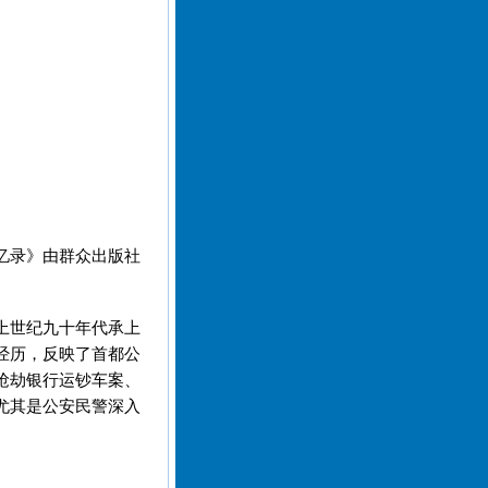
忆录》由群众出版社
上世纪九十年代承上
经历，反映了首都公
抢劫银行运钞车案、
尤其是公安民警深入