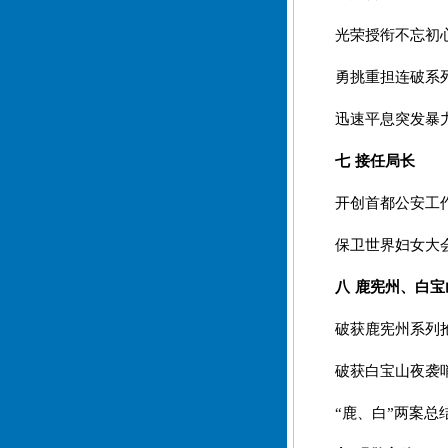
光荣授衔不忘初
勇挑重担连破系
迅速平息突发暴
七 接任局长
开创首都公安工
保卫世界妇女大
八 鹿宪州、白
破获鹿宪州系列
破获白宝山夜袭
“鹿、白”两案总