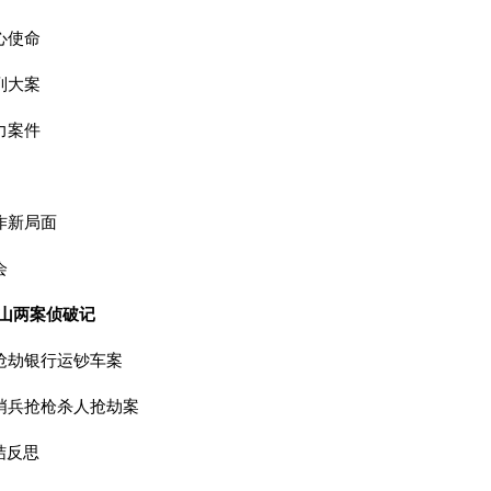
心使命
列大案
力案件
作新局面
会
宝山两案侦破记
抢劫银行运钞车案
哨兵抢枪杀人抢劫案
结反思