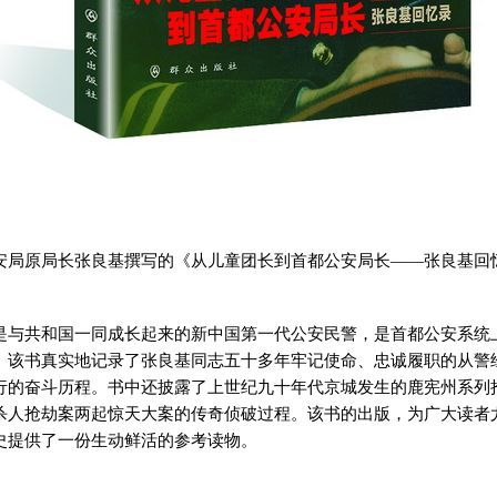
安局原局长张良基撰写的《从儿童团长到首都公安局长——张良基回
是与共和国一同成长起来的新中国第一代公安民警，是首都公安系统
。该书真实地记录了张良基同志五十多年牢记使命、忠诚履职的从警
行的奋斗历程。书中还披露了上世纪九十年代京城发生的鹿宪州系列
杀人抢劫案两起惊天大案的传奇侦破过程。该书的出版，为广大读者
史提供了一份生动鲜活的参考读物。