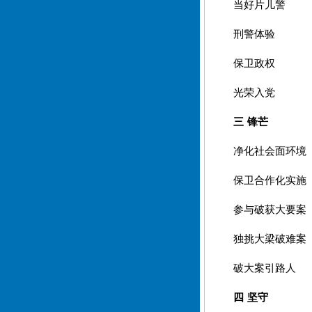
当好片儿警
刑警体验
保卫政权
光荣入党
三 锋芒
净化社会面环境
保卫合作化实施
参与破获大要案
独挑大梁破难案
破大案引路人
四 坚守