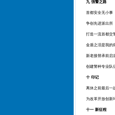
九 强警之路
首都安全无小事
争创先进派出所
打造一流首都交
金盾之泪是我的
新老接替承前启
创建警种专业队
十 印记
离休之前最后一
为改革开放创新
十一 新征程