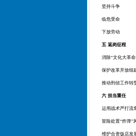
坚持斗争
临危受命
下放劳动
五 返岗征程
消除“文化大革命
保护改革开放组
推动刑侦工作转
六 担当重任
运用战术严打流
冒险处置“炸弹”
维护合资饭店发