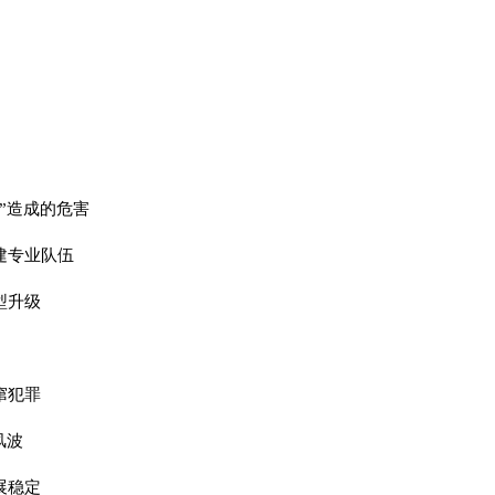
”造成的危害
建专业队伍
型升级
窜犯罪
风波
展稳定