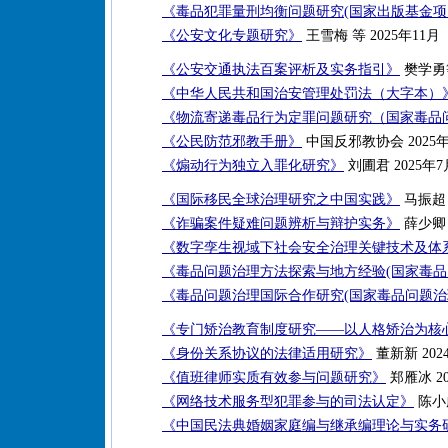
《毒品犯罪量刑均衡问题研究(国家出版基金项
《公安文化专题研究》
王雪梅 等 2025年11月
《公安交通执法百案评析及实务指引》
樊学勇等
《中华人民共和国治安管理处罚法（大字本）
《物流寄递毒品行为定罪问题研究（国家毒品
《公民防范邪教手册》
中国反邪教协会 2025
《煽动行为独立入罪化研究》
刘圃君 2025年7
《国际移民全球治理研究之中国实践》
马振超 
《诈骗案件疑难问题辨析与辩护实务》
薛少卿 
《数字孪生视域下社会安全治理关键技术及体
《毒品问题治理方法探索与地方经验(国家毒品
《毒品问题治理国际合作研究(国家毒品问题治
《专门矫治教育制度研究——以人格矫治为核
《身份关系协议的法律适用研究》
董新新 202
《值班律师实质有效参与问题研究》
郑雁冰 20
《网络技术服务型犯罪参与的司法认定》
陈小
《中国民法典婚姻家庭编与继承编理论与实务