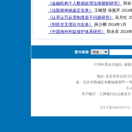
《金融机构个人数据处理法律规制研究》
郑岩 
《法医精神病鉴定实务》
王晓慧 张惠芹 2024
《认罪认罚从宽制度若干问题研究》
吴月红 20
《刑民交叉理论与实务》
薛少卿 2024年1月
《中国海外利益保护体系研究》
郭永良 2024
图书搜索:
©2008 群众出版社. 
地址: 北京市丰台区方庄
或：北京市西城区木樨地南里甲一号 邮编
E-m
开户银行：工商银行白云路支行 户名：
京ICP备06003935号-