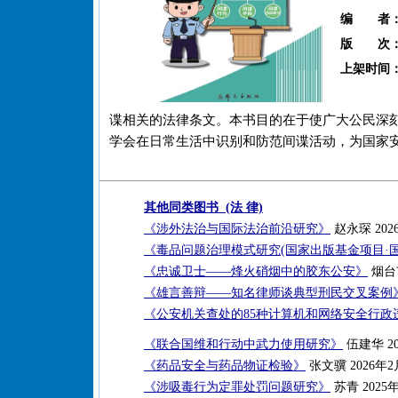
编 者
版 次
上架时间
谍相关的法律条文。本书目的在于使广大公民深
学会在日常生活中识别和防范间谍活动，为国家
其他同类图书 (法 律)
《涉外法治与国际法治前沿研究》
赵永琛 202
《毒品问题治理模式研究(国家出版基金项目·
《忠诚卫士——烽火硝烟中的胶东公安》
烟台
《雄言善辩——知名律师谈典型刑民交叉案例
《公安机关查处的85种计算机和网络安全行政
《联合国维和行动中武力使用研究》
伍建华 20
《药品安全与药品物证检验》
张文骥 2026年2
《涉吸毒行为定罪处罚问题研究》
苏青 2025