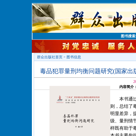
图书搜索
群众出版社首页
>
图书信息
毒品犯罪量刑均衡问题研究(国家出
2
内容简介
本书通
则，总结了
明显差异，
级、量刑情
样既有助于
本书主要包