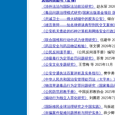
其他同类图书 (法 律)
《涉外法治与国际法治前沿研究》
赵永琛 202
《毒品问题治理模式研究(国家出版基金项目·
《忠诚卫士——烽火硝烟中的胶东公安》
烟台
《雄言善辩——知名律师谈典型刑民交叉案例
《公安机关查处的85种计算机和网络安全行政
《联合国维和行动中武力使用研究》
伍建华 20
《药品安全与药品物证检验》
张文骥 2026年2
《公民反间谍手册》
《公民反间谍手册》编写组 
《涉吸毒行为定罪处罚问题研究》
苏青 2025
《公安文化专题研究》
王雪梅 等 2025年11月
《公安交通执法百案评析及实务指引》
樊学勇等
《中华人民共和国治安管理处罚法（大字本）
《物流寄递毒品行为定罪问题研究（国家毒品
《公民防范邪教手册》
中国反邪教协会 2025
《煽动行为独立入罪化研究》
刘圃君 2025年7
《国际移民全球治理研究之中国实践》
马振超 
《诈骗案件疑难问题辨析与辩护实务》
薛少卿 