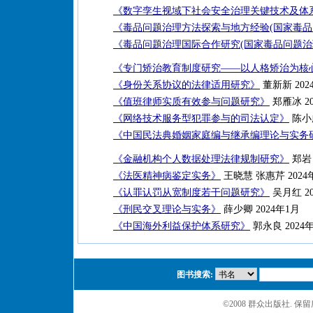
《数字孪生视域下社会安全治理关键技术及体
《毒品问题治理方法探索与地方经验(国家毒品
《毒品问题治理国际合作研究(国家毒品问题治
《专门矫治教育制度研究——以人格矫治为核
《身份关系协议的法律适用研究》
董新新 202
《值班律师实质有效参与问题研究》
郑雁冰 20
《网络技术服务型犯罪参与的司法认定》
陈小
《中国民法典婚姻家庭编与继承编理论与实务
《金融机构个人数据处理法律规制研究》
郑岩 
《法医精神病鉴定实务》
王晓慧 张惠芹 2024
《认罪认罚从宽制度若干问题研究》
吴月红 20
《刑民交叉理论与实务》
薛少卿 2024年1月
《中国海外利益保护体系研究》
郭永良 2024
图书搜索:
©2008 群众出版社. 