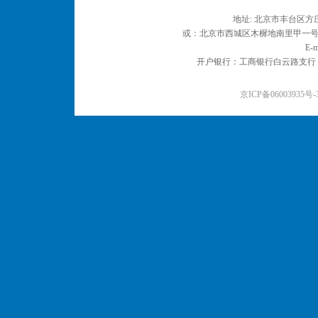
地址: 北京市丰台区方庄
或：北京市西城区木樨地南里甲一号 邮编
E-m
开户银行：工商银行白云路支行 户名：
京ICP备06003935号-