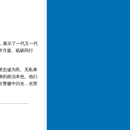
，展示了一代又一代
岁月篇、砥砺同行
警忠诚为民、无私奉
律的政治本色。他们
在警徽中闪光，光荣