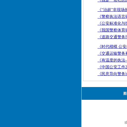
《我是一名社区
《“治超”非现
《警察执法语言
《公安标准化与技
《我国警察体育
《道路交通警务
《时代楷模 公
《交通运输警务
《有温度的执法—
《中国公安工作2
《民意导向警务
图