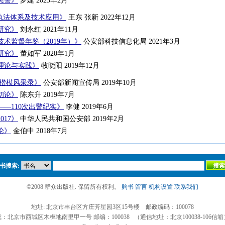
民警》
罗建 2023年2月
场执法体系及技术应用》
王东 张新 2022年12月
研究》
刘永红 2021年11月
术监督年鉴（2019年）》
公安部科技信息化局 2021年3月
研究》
董如军 2020年1月
理论与实践》
牧晓阳 2019年12月
安楷模风采录》
公安部新闻宣传局 2019年10月
初论》
陈东升 2019年7月
—110次出警纪实》
李健 2019年6月
017》
中华人民共和国公安部 2019年2月
论》
金伯中 2018年7月
书搜索:
©2008 群众出版社. 保留所有权利。
购书
留言
机构设置
联系我们
地址: 北京市丰台区方庄芳星园3区15号楼 邮政编码：100078
或：北京市西城区木樨地南里甲一号 邮编：100038 （通信地址：北京100038-106信箱