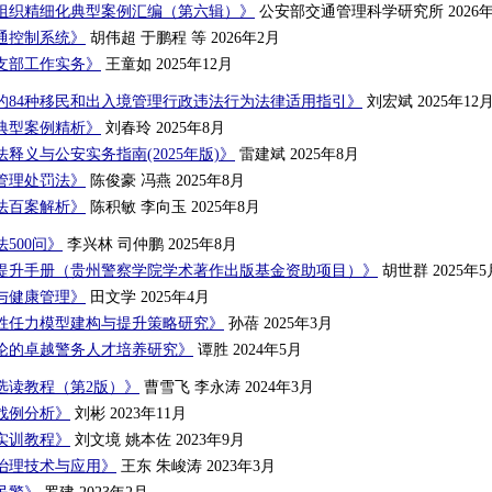
组织精细化典型案例汇编（第六辑）》
公安部交通管理科学研究所 2026年
通控制系统》
胡伟超 于鹏程 等 2026年2月
支部工作实务》
王童如 2025年12月
的84种移民和出入境管理行政违法行为法律适用指引》
刘宏斌 2025年12
典型案例精析》
刘春玲 2025年8月
释义与公安实务指南(2025年版)》
雷建斌 2025年8月
管理处罚法》
陈俊豪 冯燕 2025年8月
法百案解析》
陈积敏 李向玉 2025年8月
500问》
李兴林 司仲鹏 2025年8月
提升手册（贵州警察学院学术著作出版基金资助项目）》
胡世群 2025年5
与健康管理》
田文学 2025年4月
胜任力模型建构与提升策略研究》
孙蓓 2025年3月
论的卓越警务人才培养研究》
谭胜 2024年5月
选读教程（第2版）》
曹雪飞 李永涛 2024年3月
战例分析》
刘彬 2023年11月
实训教程》
刘文境 姚本佐 2023年9月
治理技术与应用》
王东 朱峻涛 2023年3月