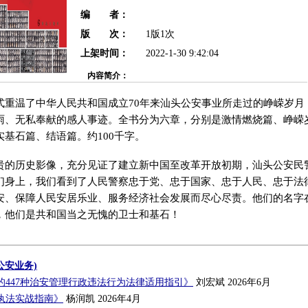
编 者：
版 次：
1版1次
上架时间：
2022-1-30 9:42:04
内容简介：
式重温了中华人民共和国成立70年来汕头公安事业所走过的峥嵘岁月
雨、无私奉献的感人事迹。全书分为六章，分别是激情燃烧篇、峥嵘
基石篇、结语篇。约100千字。
贵的历史影像，充分见证了建立新中国至改革开放初期，汕头公安民
们身上，我们看到了人民警察忠于党、忠于国家、忠于人民、忠于法
安、保障人民安居乐业、服务经济社会发展而尽心尽责。他们的名字
，他们是共和国当之无愧的卫士和基石！
公安业务)
的447种治安管理行政违法行为法律适用指引》
刘宏斌 2026年6月
执法实战指南》
杨润凯 2026年4月