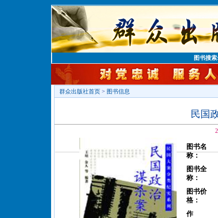
图书搜索
群众出版社首页
>
图书信息
民国
2
图书名
称：
图书全
称：
图书价
格：
作