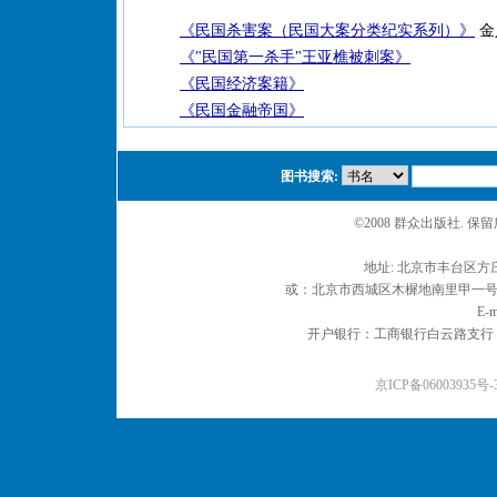
《民国杀害案（民国大案分类纪实系列）》
金人
《"民国第一杀手"王亚樵被刺案》
《民国经济案籍》
《民国金融帝国》
图书搜索:
©2008 群众出版社. 
地址: 北京市丰台区方庄
或：北京市西城区木樨地南里甲一号 邮编
E-m
开户银行：工商银行白云路支行 户名：
京ICP备06003935号-