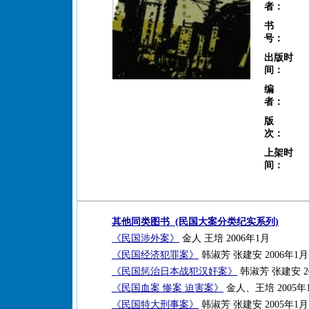
者：
书
号：
出版时
间：
编
者：
版
次：
上架时
间：
其他同类图书 (民国大案分类纪实系列)
《民国涉外案》
金人 王培 2006年1月
《民国经济犯罪案》
韩淑芳 张建安 2006年1月
《民国惩治日本战犯汉奸案》
韩淑芳 张建安 2
《民国血案 惨案 迫害案》
金人、王培 2005年
《民国特大刑事案》
韩淑芳 张建安 2005年1月