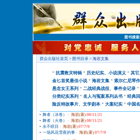
图书搜索
群众出版社首页
>
图书目录
> 海岩文集
*
抗震救灾特辑
*
历史纪实、小说演义
*
其它
金匕首奖最佳小说
*
海岩文集
*
索尔仁尼琴
悬念女王系列
*
二战经典战役、事件全记录
分类纪实系列
*
名人与冤案系列丛书
*
经典
险反特故事片、文学剧本
*
大案纪实
*
中国
舞者（冰卷）
-
海岩(著)
08/11/21
舞者（火卷）
-
海岩(著)
08/11/21
永不瞑目
-
海岩(著)
07/7/9
一场风花雪夜的事
-
海岩(著)
07/7/9