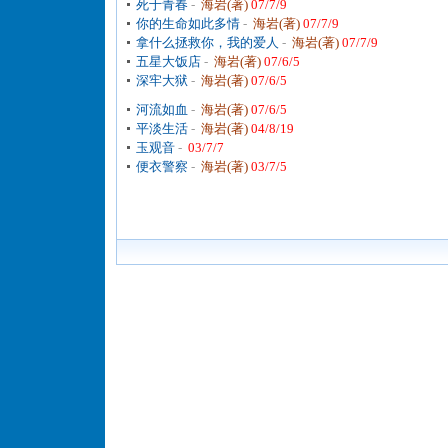
死于青春
-
海岩(著)
07/7/9
你的生命如此多情
-
海岩(著)
07/7/9
拿什么拯救你，我的爱人
-
海岩(著)
07/7/9
五星大饭店
-
海岩(著)
07/6/5
深牢大狱
-
海岩(著)
07/6/5
河流如血
-
海岩(著)
07/6/5
平淡生活
-
海岩(著)
04/8/19
玉观音
-
03/7/7
便衣警察
-
海岩(著)
03/7/5