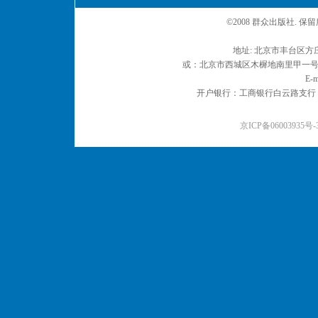
©2008 群众出版社. 
地址: 北京市丰台区方庄
或：北京市西城区木樨地南里甲一号 邮编
E-m
开户银行：工商银行白云路支行 户名：
京ICP备06003935号-